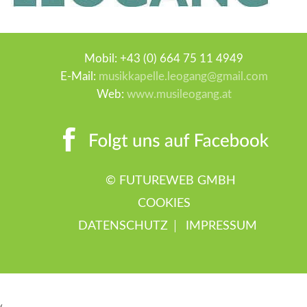
Mobil: +43 (0) 664 75 11 4949
E-Mail:
musikkapelle.leogang@gmail.com
Web:
www.musileogang.at
©
FUTUREWEB GMBH
COOKIES
DATENSCHUTZ
IMPRESSUM
‹