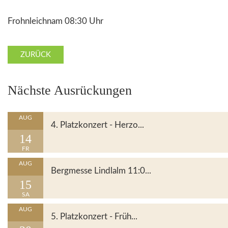
Frohnleichnam 08:30 Uhr
ZURÜCK
Nächste Ausrückungen
Details
AUG
4. Platzkonzert - Herzo...
14
FR
Details
AUG
Bergmesse Lindlalm 11:0...
15
SA
Details
AUG
5. Platzkonzert - Früh...