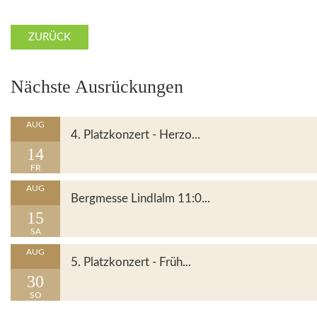
ZURÜCK
Nächste Ausrückungen
Details
AUG
4. Platzkonzert - Herzo...
14
FR
Details
AUG
Bergmesse Lindlalm 11:0...
15
SA
Details
AUG
5. Platzkonzert - Früh...
30
SO