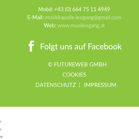
Mobil: +43 (0) 664 75 11 4949
E-Mail:
musikkapelle.leogang@gmail.com
Web:
www.musileogang.at
©
FUTUREWEB GMBH
COOKIES
DATENSCHUTZ
IMPRESSUM
‹
›
×