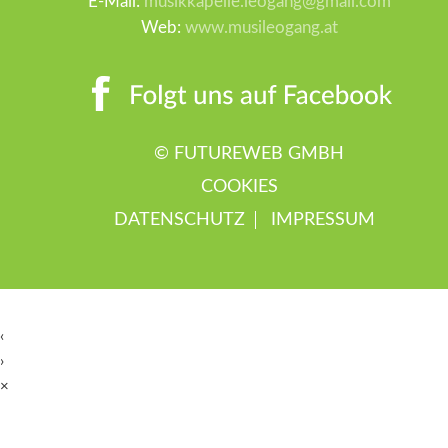
E-Mail:
musikkapelle.leogang@gmail.com
Web:
www.musileogang.at
©
FUTUREWEB GMBH
COOKIES
DATENSCHUTZ
IMPRESSUM
‹
›
×