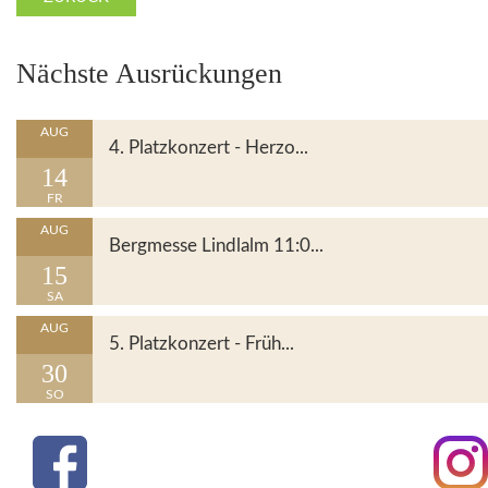
Nächste Ausrückungen
Details
AUG
4. Platzkonzert - Herzo...
14
FR
Details
AUG
Bergmesse Lindlalm 11:0...
15
SA
Details
AUG
5. Platzkonzert - Früh...
30
SO