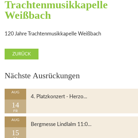
Trachtenmusikkapelle
Weißbach
120 Jahre Trachtenmusikkapelle Weißbach
ZURÜCK
Nächste Ausrückungen
Details
AUG
4. Platzkonzert - Herzo...
14
FR
Details
AUG
Bergmesse Lindlalm 11:0...
15