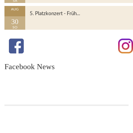
SA
Details
AUG
5. Platzkonzert - Früh...
30
SO
Facebook News