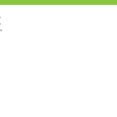
‹
›
×